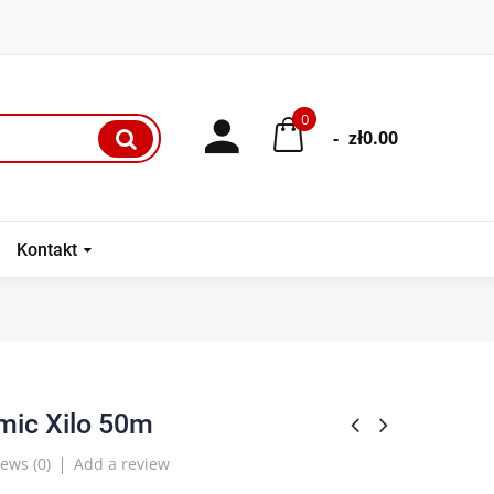
0
-
zł0.00
Kontakt
mic Xilo 50m
ews (
0
)
Add a review