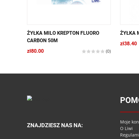
ŻYŁKA MILO KREPTON FLUORO
ŻYŁKA 
CARBON 50M
zł38.40
zł80.00
(0)
POM
Moje kon
ZNAJDZIESZ NAS NA:
O Liwi
Regulam