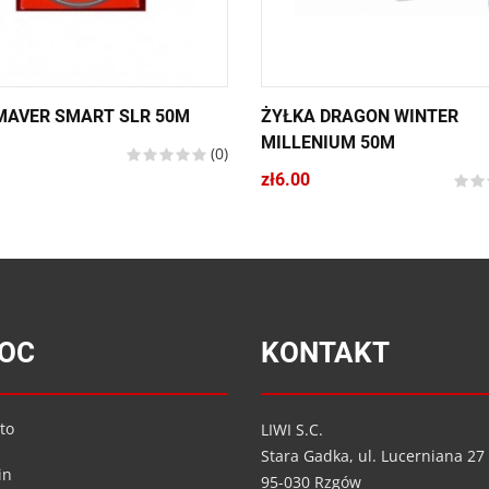
MAVER SMART SLR 50M
ŻYŁKA DRAGON WINTER
MILLENIUM 50M
(0)
zł6.00
OC
KONTAKT
to
LIWI S.C.
Stara Gadka, ul. Lucerniana 27
in
95-030 Rzgów