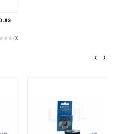
 JIG
(0)
❮
❯