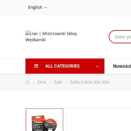
English
ALL CATEGORIES
Nowości
Zima
Żyłki
Żyłka Colmic Xilo 50m