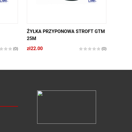
ŻYŁKA PRZYPONOWA STROFT GTM
ŻYŁKA 
25M
zł12.00
(0)
zł22.00
(0)