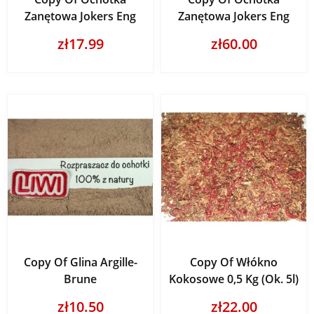
Zanętowa Jokers Eng
Zanętowa Jokers Eng
zł17.99
zł60.00
Copy Of Glina Argille-
Copy Of Włókno
Brune
Kokosowe 0,5 Kg (ok. 5l)
zł10.50
zł22.00