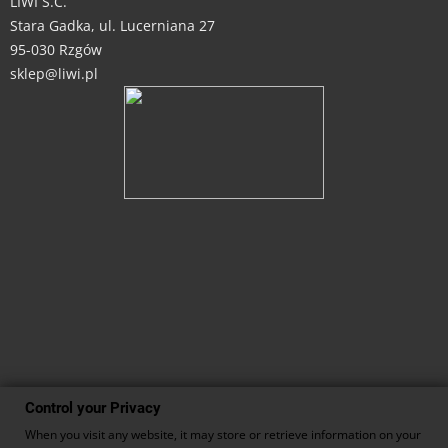
LIWI S.C.
Stara Gadka, ul. Lucerniana 27
95-030 Rzgów
sklep@liwi.pl
Control your Privacy
When you visit any website, it may store or retrieve information on your