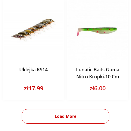
Uklejka KS14
Lunatic Baits Guma
Nitro Kropki-10 Cm
zł17.99
zł6.00
Load More