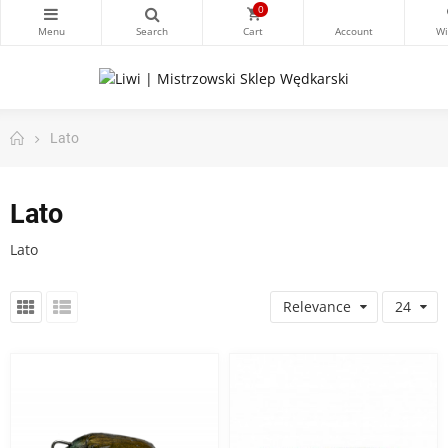
0
Lato
Lato
Lato
Relevance
24