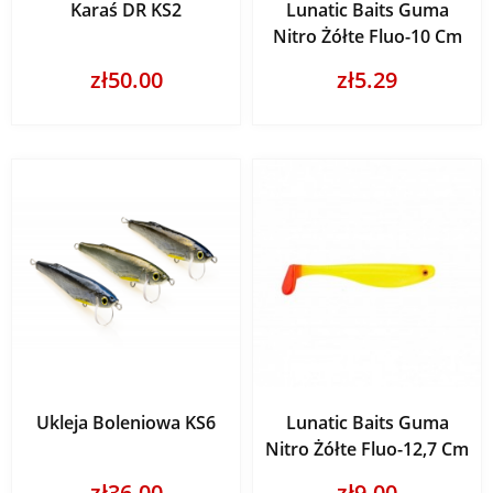
Karaś DR KS2
Lunatic Baits Guma
Nitro Żółte Fluo-10 Cm
zł50.00
zł5.29
Ukleja Boleniowa KS6
Lunatic Baits Guma
Nitro Żółte Fluo-12,7 Cm
zł36.00
zł9.00