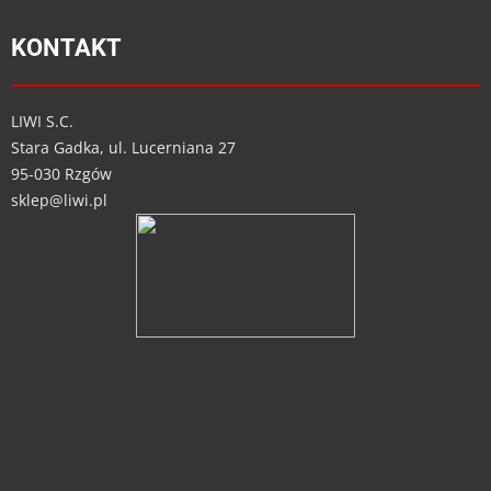
KONTAKT
LIWI S.C.
Stara Gadka, ul. Lucerniana 27
95-030 Rzgów
sklep@liwi.pl