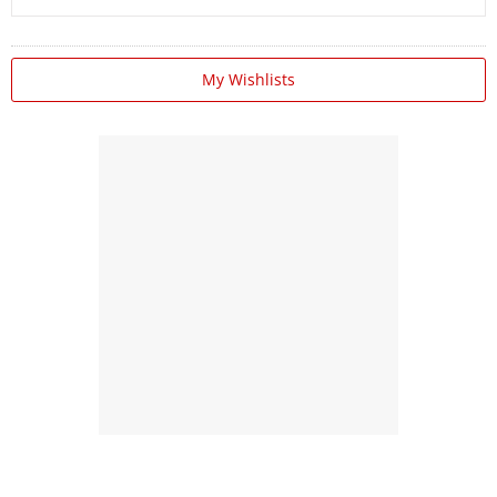
My Wishlists