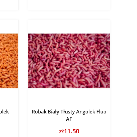
olek
Robak Biały Tłusty Angolek Fluo
AF
zł11.50