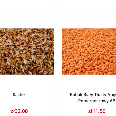
Kaster
Robak Biały Tłusty Ang
Pomarańczowy AP
zł32.00
zł11.50