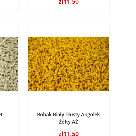
zł11.50
PB
Robak Biały Tłusty Angolek
Żółty AŻ
zł11.50