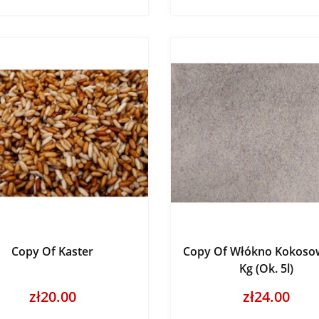
Copy Of Kaster
Copy Of Włókno Kokosow
Kg (ok. 5l)
zł20.00
zł24.00