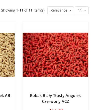
Showing 1-11 of 11 item(s)
Relevance
11
lek AB
Robak Biały Tłusty Angolek
Czerwony ACZ