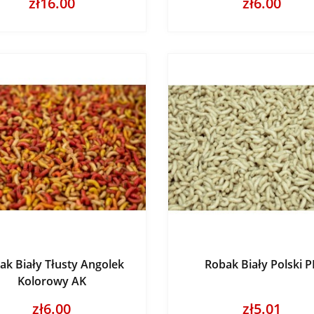
zł16.00
zł6.00
ak Biały Tłusty Angolek
Robak Biały Polski 
Kolorowy AK
zł6.00
zł5.01