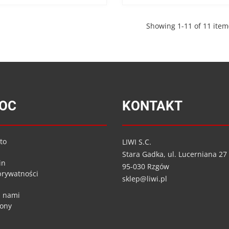
Showing 1-11 of 11 item
OC
KONTAKT
to
LIWI S.C.
Stara Gadka, ul. Lucerniana 27
in
95-030 Rzgów
 prywatności
sklep@liwi.pl
z nami
rony