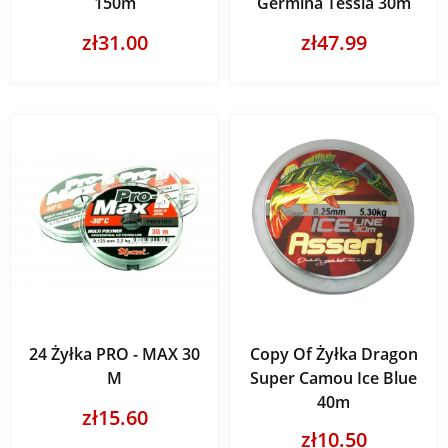
150m
Germina Tessla 30m
zł31.00
zł47.99
24 Żyłka PRO - MAX 30
Copy Of Żyłka Dragon
M
Super Camou Ice Blue
40m
zł15.60
zł10.50