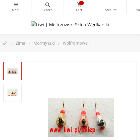
0
Zima
Mormyszki
Wolframowe
Mormyszka Piramidka