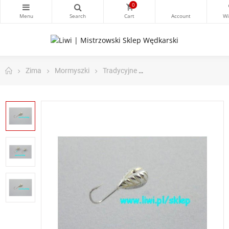
0
Zima
Mormyszki
Tradycyjne
Mormyszka posrebrzan