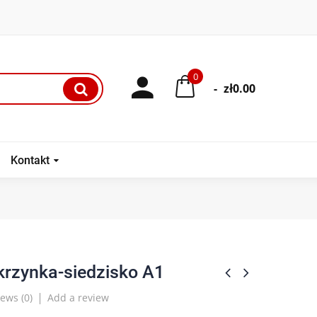
0
-
zł0.00
Kontakt
krzynka-siedzisko A1
ews (
0
)
Add a review