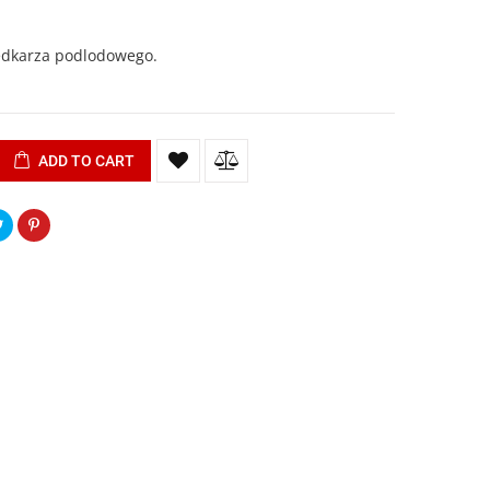
ędkarza podlodowego.
ADD TO CART