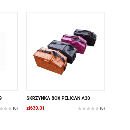
9
SKRZYNKA BOX PELICAN A30
COPY O
A30
(0)
zł630.01
(0)
zł696.0