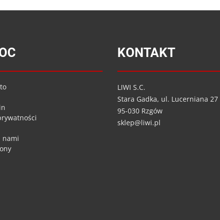
OC
KONTAKT
to
LIWI S.C.
Stara Gadka, ul. Lucerniana 27
in
95-030 Rzgów
 prywatności
sklep@liwi.pl
z nami
rony