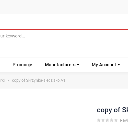
Promocje
Manufacturers
My Account
rki
copy of Skrzynka-siedzisko A1
copy of S
Revi