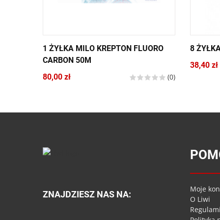
1 ŻYŁKA MILO KREPTON FLUORO
8 ŻYŁK
CARBON 50M
38,40 zł
80,00 zł
(0)
POM
Moje kon
ZNAJDZIESZ NAS NA:
O Liwi
Regulam
Polityka