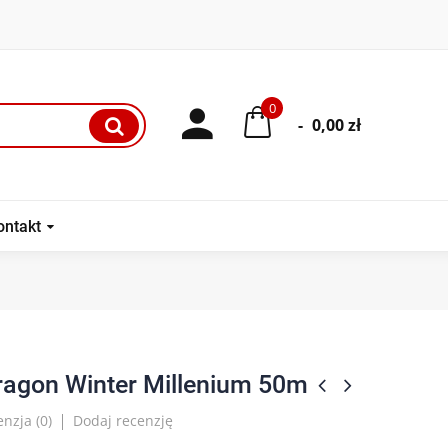
0
-
0,00 zł
ontakt
ragon Winter Millenium 50m
nzja (
0
)
Dodaj recenzję