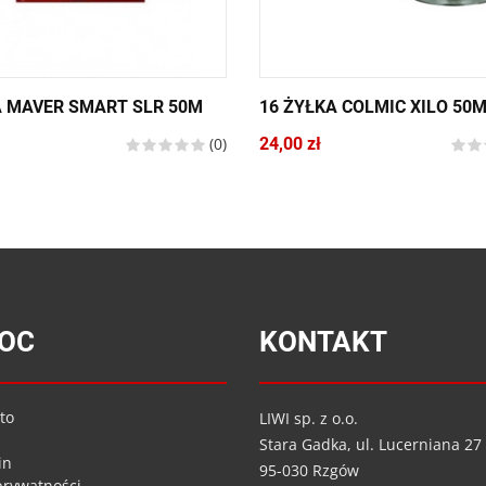
A MAVER SMART SLR 50M
16 ŻYŁKA COLMIC XILO 50
(0)
24,00 zł
OC
KONTAKT
to
LIWI sp. z o.o.
Stara Gadka, ul. Lucerniana 27
in
95-030 Rzgów
 prywatności