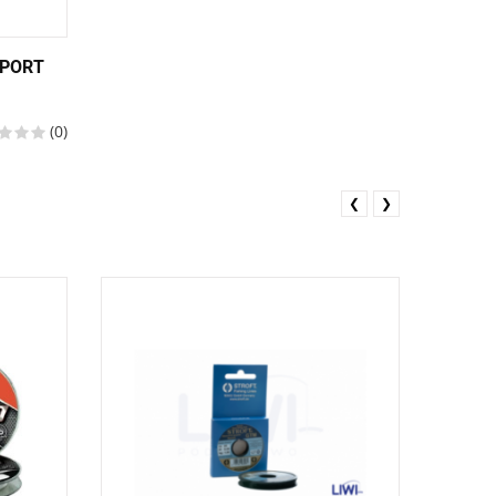
SPORT
(0)
❮
❯