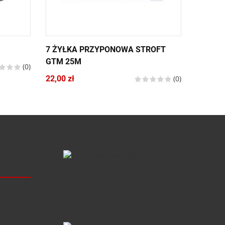
M
7 ŻYŁKA PRZYPONOWA STROFT
5 ŻYŁK
GTM 25M
(0)
12,00 zł
22,00 zł
(0)