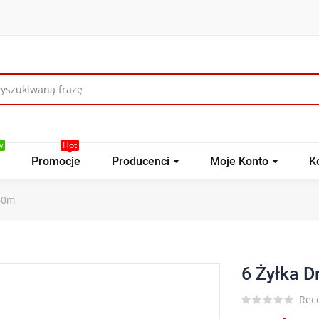
w
Hot
Promocje
Producenci
Moje Konto
K
 50m
6 Żyłka D
Rece