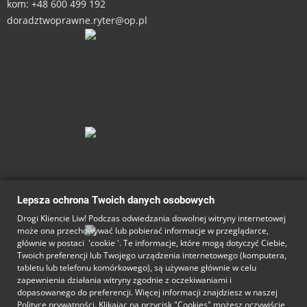
kom: +48 600 499 192
doradztwoprawne.ryter@op.pl
Lepsza ochrona Twoich danych osobowych
Drogi Kliencie Liw! Podczas odwiedzania dowolnej witryny internetowej
może ona przechowywać lub pobierać informacje w przeglądarce,
głównie w postaci 'cookie '. Te informacje, które mogą dotyczyć Ciebie,
Twoich preferencji lub Twojego urządzenia internetowego (komputera,
tabletu lub telefonu komórkowego), są używane głównie w celu
zapewnienia działania witryny zgodnie z oczekiwaniami i
dopasowanego do preferencji. Więcej informacji znajdziesz w naszej
Polityce prywatności
. Klikając na przycisk "Cookies" możesz oczywiście