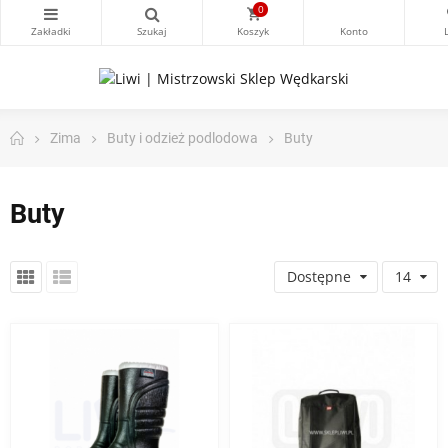
0
Zima
Buty i odzież podlodowa
Buty
Buty
Dostępne
14